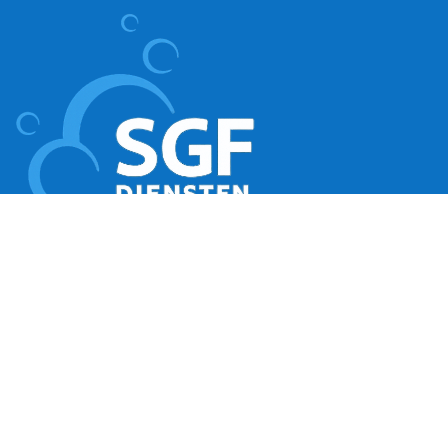
Kennis, ervaring, service en complete
dienstverlening
Contact
0252 22-30-10
info@sgfdiensten.nl
Wattstraat 26
2171 TR Sassenheim